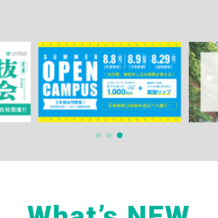
What’s NEW