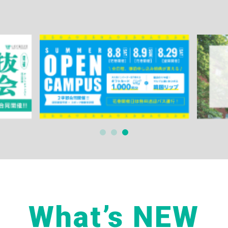
What’s NEW