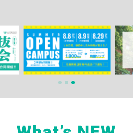
What’s NEW