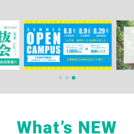
What’s NEW