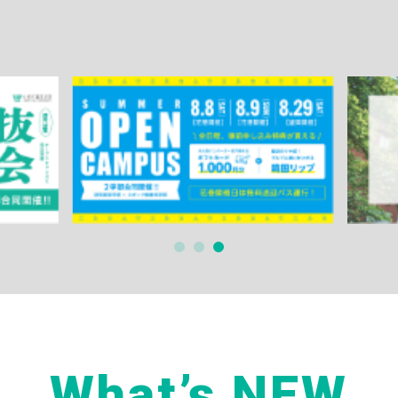
What’s NEW