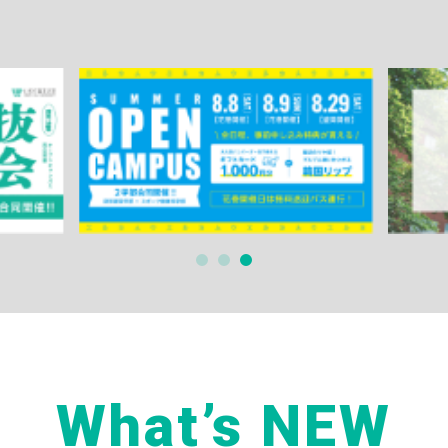
What’s NEW